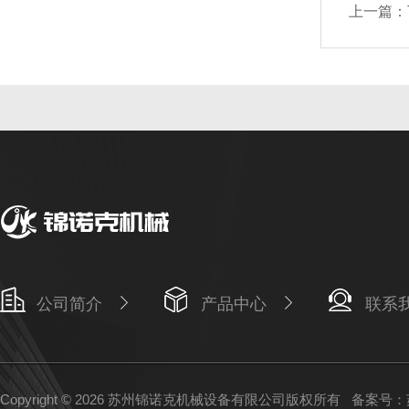
上一篇：
公司简介
产品中心
联系
Copyright © 2026 苏州锦诺克机械设备有限公司版权所有
备案号：苏I