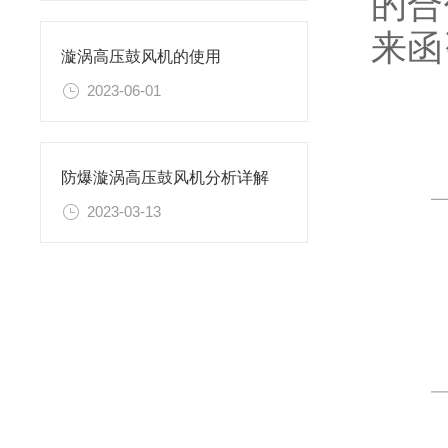
的合
来函
漩涡高压鼓风机的使用
2023-06-01
防爆漩涡高压鼓风机分析详解
2023-03-13