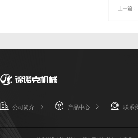
上一篇：
公司简介
产品中心
联系