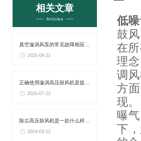
相关文章
低噪
Articles
鼓风
在所
真空漩涡风泵的常见故障相应解决方案分享
2025-08-21
理念
调风
正确使用漩涡高压鼓风机是提升效率与安全性的关键
方面
2025-07-22
现。
曝气
除尘高压鼓风机是一款什么样的设备
下，
2024-03-12