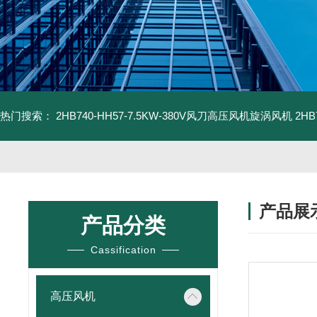
热门搜索：
2HB740-HH57-7.5KW-380V风刀高压风机旋涡风机
2H
产品展
产品分类
Cassification
高压风机