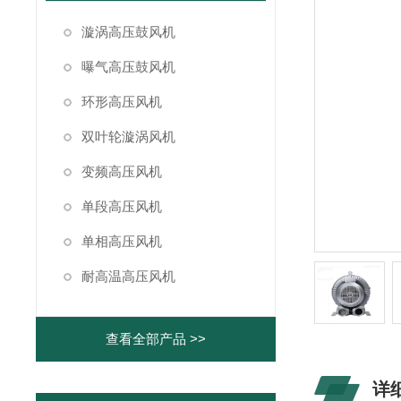
漩涡高压鼓风机
曝气高压鼓风机
环形高压风机
双叶轮漩涡风机
变频高压风机
单段高压风机
单相高压风机
耐高温高压风机
查看全部产品 >>
详