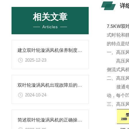
详
相关文章
7.5KW
Articles
式时轮和
的特点是
建立双叶轮漩涡风机保养制度是保障长期稳定运行的关键举措
一、
高压
2025-12-23
高压
侧流式风
二、
高压
双叶轮漩涡风机出现故障后的相应解决方法分享
接通电源
2024-10-24
动，每个
三、
高压
简述双叶轮漩涡风机的正确操作方法