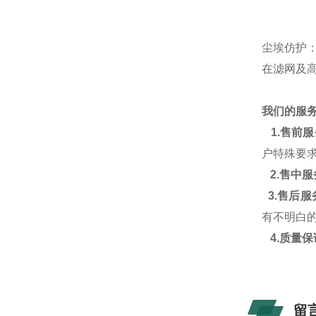
尘埃仿护
在滤网及
我们的服
1.售前
户特殊要
2.售中
3.售后服
有不明白
4.质量
留