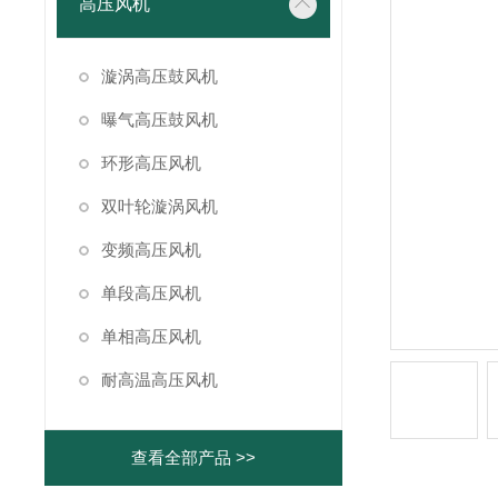
高压风机
漩涡高压鼓风机
曝气高压鼓风机
环形高压风机
双叶轮漩涡风机
变频高压风机
单段高压风机
单相高压风机
耐高温高压风机
查看全部产品 >>