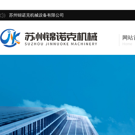
苏州锦诺克机械设备有限公司
网站
Home