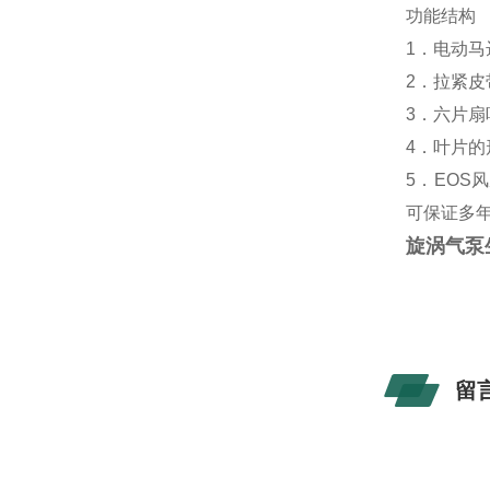
功能结构
1．
电动马
2．拉紧
3．六片
4．叶片
5．EOS
可保证多
旋涡气泵
留