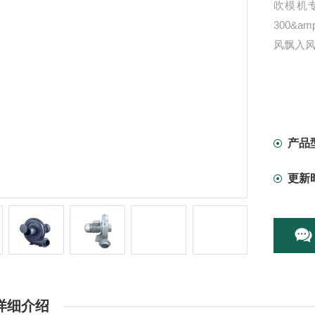
吹模机
300&
风飘入风
产品
更新
详细介绍