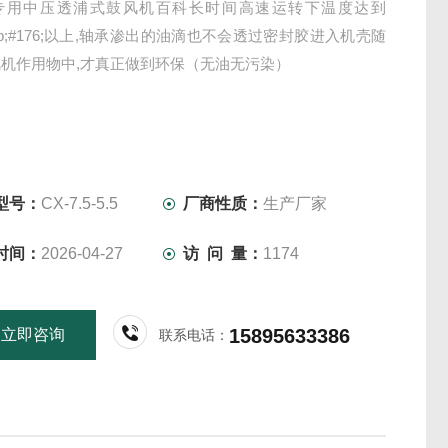
专用中压透浦式鼓风机百科长时间高速运转下温度达到
amp;#176;以上,轴承渗出的油滴也不会透过密封胶进入机壳随
机作用物中,才真正做到环保（无油无污染）
型号：
CX-7.5-5.5
厂商性质：
生产厂家
时间：
2026-04-27
访 问 量：
1174
15895633386
立即咨询
联系电话：