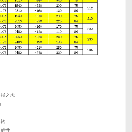
磨损之虑
动
运转
信赖性