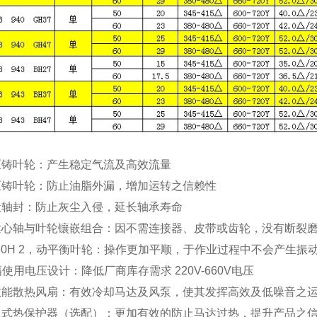
压铸叶轮：产生稳定气流及高效流量
压铸叶轮：防止油脂外漏，增加运转之信赖性
尘轴封：防止灰尘入侵，延长轴承寿命
达心轴与叶轮镶嵌组合：因不需连接器、皮带或齿轮，没有断裂
0/60H 2，动平衡叶轮：操作更加平顺，于作业过程中不会产生振
使用电压设计：降低厂商库存需求 220V-660V电压
效能散热风扇：有效冷却马达及风泵，使其发挥高效及低噪音之
入式热保护器（选配）：更加有效的防止马达过热，提升产品之