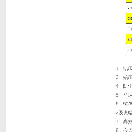
1，铝
3，铝
4，防
5，马
6，5
Z及宽幅
7，高
8，嵌