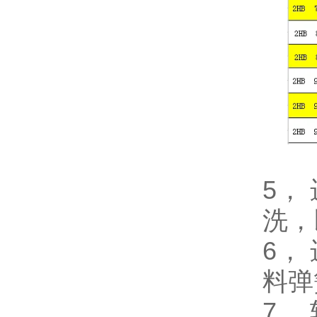
5，
洗，
6，
料弹
7，