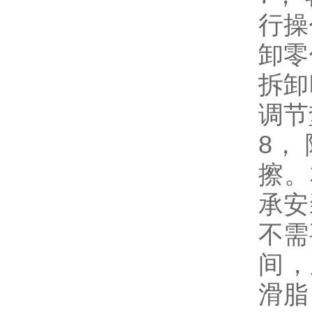
行操
卸零
拆卸
调节
8，
擦。
承安
不需
间，
滑脂