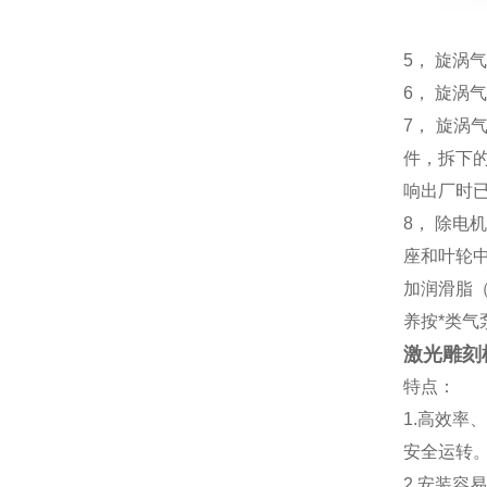
5， 旋
6， 旋
7， 旋
件，拆下
响出厂时
8， 除
座和叶轮
加润滑脂
养按*类气
激光雕刻
特点：
1.高效
安全运转
2.安装容