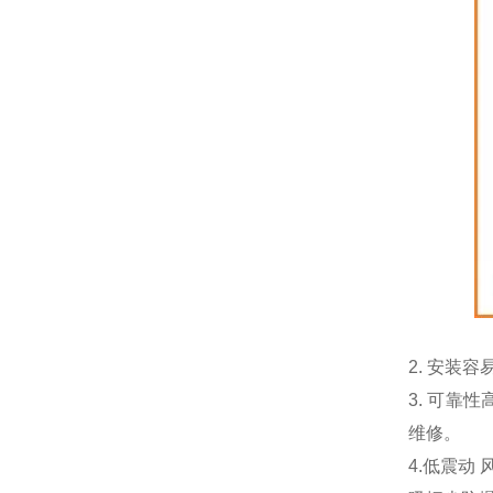
2.
安装容
3.
可靠性
维修。
4.低震