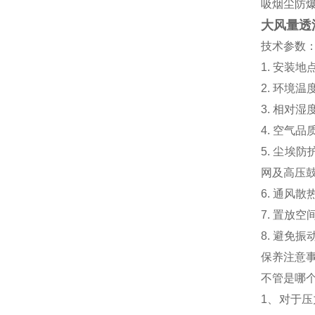
吸烟尘防
大风量透
技术参数
1. 安装
2. 环境温
3. 相对湿
4. 空气
5. 尘
网及高压
6. 通风
7. 置放
8. 避免
保养注意
不管是哪
1
、
对于压