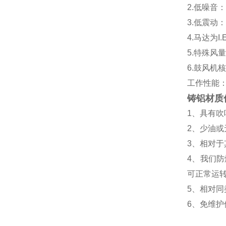
2.低噪
3.低震动
4.马达为
5.特殊风
6.鼓风机
工作性能
铸铝材质
1、具有
2、少油
3、相对
4、我们
可正常运
5、相对
6、免维