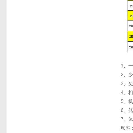
1、
2、
3、
4、
5、
6、
7、
频率