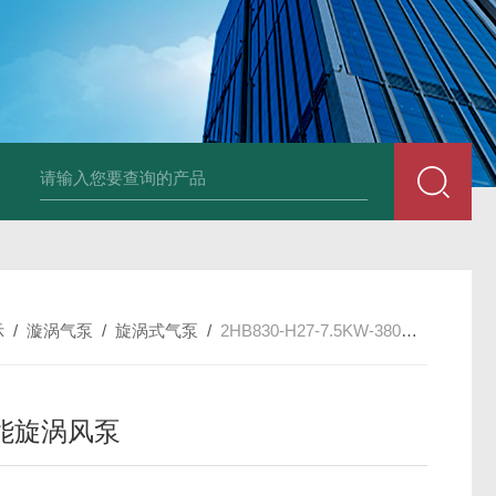
2HB930-AH07-8.5K
示
/
漩涡气泵
/
旋涡式气泵
/
2HB830-H27-7.5KW-380V高性能旋涡风泵
能旋涡风泵