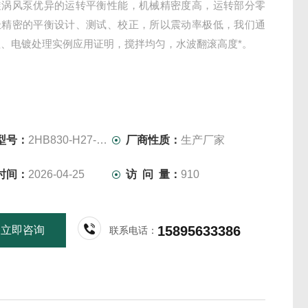
旋涡风泵优异的运转平衡性能，机械精密度高，运转部分零
极精密的平衡设计、测试、校正，所以震动率极低，我们通
、电镀处理实例应用证明，搅拌均匀，水波翻滚高度*。
型号：
2HB830-H27-7.5KW-380V
厂商性质：
生产厂家
时间：
2026-04-25
访 问 量：
910
15895633386
立即咨询
联系电话：