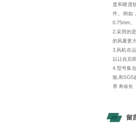
度和硬度
件。例如，
0.75mm。
2.采用
的风量更
3.风机
以让在后
4.型号集
验,和SG
养 寿命长
留