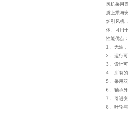
风机采用西
质上乘与
炉引风机
体。可用于
性能优点
1． 无油
2． 运行
3． 设计
4． 所有
5． 采用
6． 轴
7． 引进
8． 叶轮