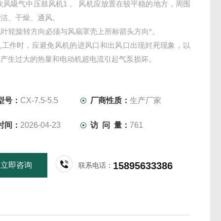
吹风吸气中压鼓风机1， 风机应放置在较平稳的地方，周围
清洁、干燥、通风。
机叶轮旋转方向必须与风扇罩壳上所标箭头方向*。
风机工作时，应避免风机的进风口和出风口出现封死现象，以
泵产生过大的热量和电动机超电流引起气泵损坏。
型号：
CX-7.5-5.5
厂商性质：
生产厂家
时间：
2026-04-23
访 问 量：
761
15895633386
立即咨询
联系电话：