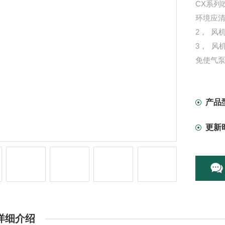
CX系列
环境应
2， 风
3， 
免使气
产品
更新
详细介绍